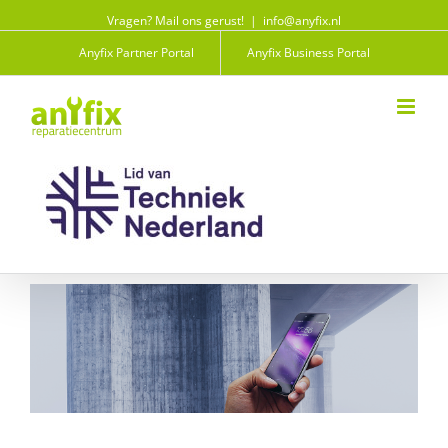
Vragen? Mail ons gerust!
|
info@anyfix.nl
Anyfix Partner Portal
Anyfix Business Portal