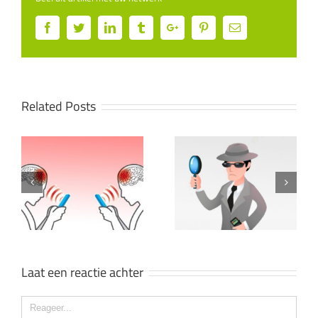
Facebook
Twitter
Linkedin
Tumblr
Google+
Pinterest
Email
Related Posts
AR en VR, ook zakelijke
Anyfix bezocht door de
toepassingen of alleen
Mystery Shopper…
fun?
Laat een reactie achter
Comment