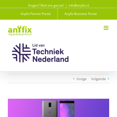
Vragen? Mail ons gerust!
|
info@anyfix.nl
Anyfix Partner Portal
Anyfix Business Portal
Vorige
Volgende
View
Larger
Image